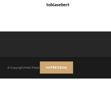
tobiasebert
IMPRESSUM
© Copyright Meliz Palast