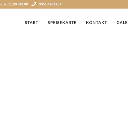
 u. So 11:00 - 23:00
0351 4701957
START
SPEISEKARTE
KONTAKT
GALE