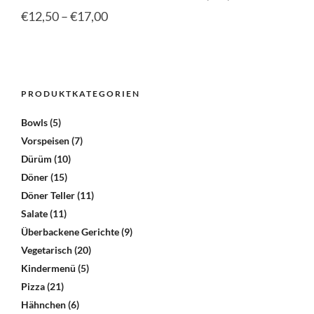
gewä
auf.
Preisspanne:
€
12,50
–
€
17,00
wer
Die
€12,50
Opti
Dies
kön
Prod
bis
auf
weis
der
€17,00
mehr
PRODUKTKATEGORIEN
Prod
Vari
gewä
auf.
Bowls
(5)
wer
Die
Vorspeisen
(7)
Opti
kön
Dürüm
(10)
auf
Döner
(15)
der
Döner Teller
(11)
Prod
Salate
(11)
gewä
Überbackene Gerichte
(9)
wer
Vegetarisch
(20)
Kindermenü
(5)
Pizza
(21)
Hähnchen
(6)