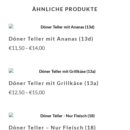
ÄHNLICHE PRODUKTE
Döner Teller mit Ananas (13d)
Preisspanne:
€
11,50
–
€
14,00
€11,50
Dies
Prod
bis
weis
€14,00
mehr
Döner Teller mit Grillkäse (13a)
Vari
auf.
Preisspanne:
€
12,50
–
€
15,00
Die
€12,50
Opti
Dies
kön
Prod
bis
auf
weis
der
€15,00
mehr
Prod
Döner Teller – Nur Fleisch (18)
Vari