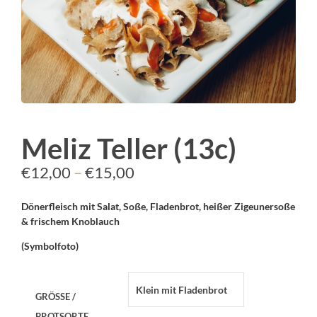
Meliz Teller (13c)
Preisspanne:
€
12,00
–
€
15,00
€12,00
Dönerfleisch mit Salat, Soße, Fladenbrot, heißer Zigeunersoße
bis
& frischem Knoblauch
€15,00
(Symbolfoto)
GRÖSSE / B
ROTSORTE