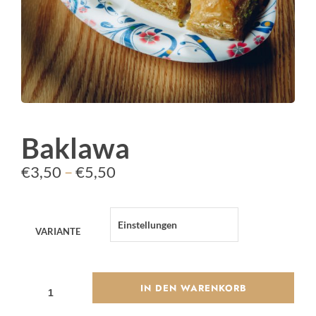
Baklawa
Preisspanne:
€
3,50
–
€
5,50
€3,50
bis
VARIANTE
€5,50
BAKLAWA
IN DEN WARENKORB
MENGE