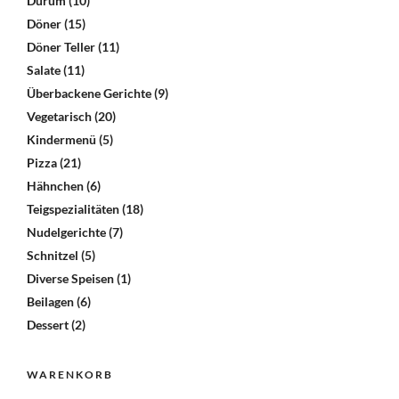
Dürüm
(10)
auf
Döner
(15)
der
Döner Teller
(11)
Prod
Salate
(11)
gewä
Überbackene Gerichte
(9)
wer
Vegetarisch
(20)
Kindermenü
(5)
Pizza
(21)
Hähnchen
(6)
Teigspezialitäten
(18)
Nudelgerichte
(7)
Schnitzel
(5)
Diverse Speisen
(1)
Beilagen
(6)
Dessert
(2)
WARENKORB