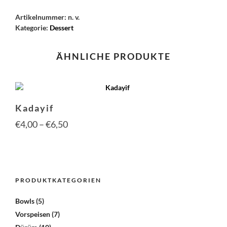
Artikelnummer:
n. v.
Kategorie:
Dessert
ÄHNLICHE PRODUKTE
Kadayif
Preisspanne:
€
4,00
–
€
6,50
€4,00
Dies
Prod
bis
weis
€6,50
mehr
PRODUKTKATEGORIEN
Vari
auf.
Bowls
(5)
Die
Vorspeisen
(7)
Opti
kön