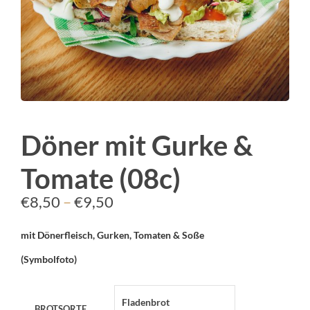
Döner mit Gurke &
Tomate (08c)
Preisspanne:
€
8,50
–
€
9,50
€8,50
mit Dönerfleisch, Gurken, Tomaten & Soße
bis
(Symbolfoto)
€9,50
BROTSORTE