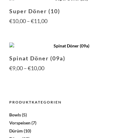
€10,00
mehr
Super Döner (10)
Vari
auf.
Preisspanne:
€
10,00
–
€
11,00
Die
€10,00
Opti
Dies
kön
Prod
bis
auf
weis
der
€11,00
mehr
Prod
Spinat Döner (09a)
Vari
gewä
auf.
Preisspanne:
€
9,00
–
€
10,00
wer
Die
€9,00
Opti
Dies
kön
Prod
bis
auf
weis
der
€10,00
mehr
PRODUKTKATEGORIEN
Prod
Vari
gewä
auf.
Bowls
(5)
wer
Die
Vorspeisen
(7)
Opti
kön
Dürüm
(10)
auf